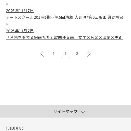
2025年11月7日
アートスクール2014後期～第5回演劇 大岡淳/第6回映画 諏訪敦彦
2025年11月7日
「音色を奏でる絵画たち」展関連企画 文学×音楽×演劇×美術
1
2
3
サイトマップ
FOLLOW US