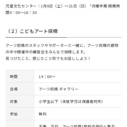
児童文化センター：1月6日（土）～21日（日） *月曜休館 開館時
間9：00～16：30
（２）こどもアート探検
アーツ前橋のスタッフやサポーターと一緒に、アーツ前橋の建物
の中や開催中の展覧会をみんなで探検します。
見つけたこと、感じたこと何でもお話ししよう！
時間
14：00～
会場
アーツ前橋 ギャラリー
対象
小学生以下（未就学児は保護者同伴）
参加
無料
不要。当日、アーツ前橋1階総合受付へ集合