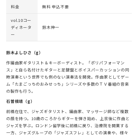
料金
無料 申込不要
vol.10コー
ディネータ
鈴木伸一
ー
鈴木よしひさ（g）
作編曲家ギタリスト＆キーボーディスト。「ポリパフォーマン
ス」と自ら名付けたギターと足鍵盤とボイスパーカッションの同
時演奏という世界でも例のない演奏法を開発。作曲家としてゲー
ム「たまごっちのおみせっち」シリーズや多数のＴＶ番組の音楽
の製作も行う。
石曽根靖（g）
前橋在住で、ジャズギタリスト、編曲家、マッサージ師など複数
の顔を持つ。10歳のころからギターを弾き始め、上京後に作曲と
ジャズを学ぶ。ロンドン留学後に前橋に戻り、治療院を開業する
一方、ジャズグループの「ジャズスフレ」としての演奏や、様々