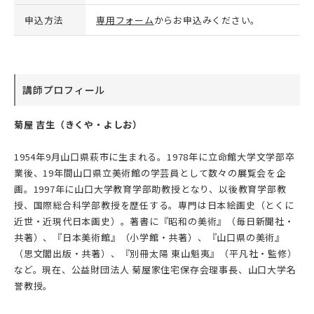
申込方法
専用フォーム
からお申込みください。
講師プロフィール
菊屋 吉生（きくや・よしお）
1954年9月山口県萩市に生まれる。1978年に立命館大学文学部卒
業後、19年間山口県立美術館の学芸員として数々の展覧会を企
画。1997年に山口大学教育学部助教授となり、以後教育学部教
授、国際総合科学部教授を歴任する。専門は日本絵画史（とくに
近世・近現代日本画史）。著書に『昭和の美術』（毎日新聞社・
共著）、『日本美術館』（小学館・共著）、『山口県の美術』
（思文閣出版・共著）、『別冊太陽 東山魁夷』（平凡社・監修）
など。現在、公益財団法人 菊屋家住宅保存会理事長、山口大学名
誉教授。