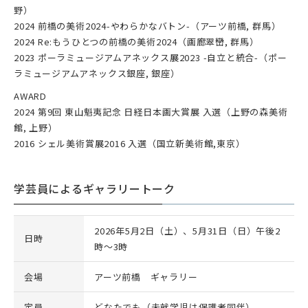
野）
2024 前橋の美術2024-やわらかなバトン-（アーツ前橋, 群馬）
2024 Re:もうひとつの前橋の美術2024（画廊翠巒, 群馬）
2023 ポーラミュージアムアネックス展2023 -自立と統合-（ポー
ラミュージアムアネックス銀座, 銀座）
AWARD
2024 第9回 東山魁夷記念 日経日本画大賞展 入選（上野の森美術
館, 上野）
2016 シェル美術賞展2016 入選（国立新美術館,東京）
学芸員によるギャラリートーク
2026年5月2日（土）、5月31日（日）午後2
日時
時～3時
会場
アーツ前橋 ギャラリー
定員
どなたでも（未就学児は保護者同伴）