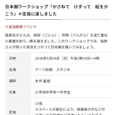
日本画ワークショップ「かさねて けずって 絵をか
こう」＊定員に達しました
＊追加開催イベント
塩原友子さんは、胡粉（ごふん）、弁柄（べんがら）を塗り重ね
た画面を削り、線を描きました。このワークショップでは、塩原
さんが用いた技法をつかって日本画を描いてみましょう。
日時
2026年5月24日（日）午後1時30分～4時
会場
アーツ前橋 スタジオ
講師
永井 里枝
対象
小学校中学年～中学生
10名
＊スペースの都合により、保護者の方など付
定員