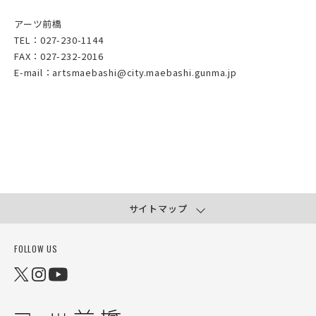
アーツ前橋
TEL：027-230-1144
FAX：027-232-2016
E-mail：artsmaebashi@city.maebashi.gunma.jp
サイトマップ
FOLLOW US