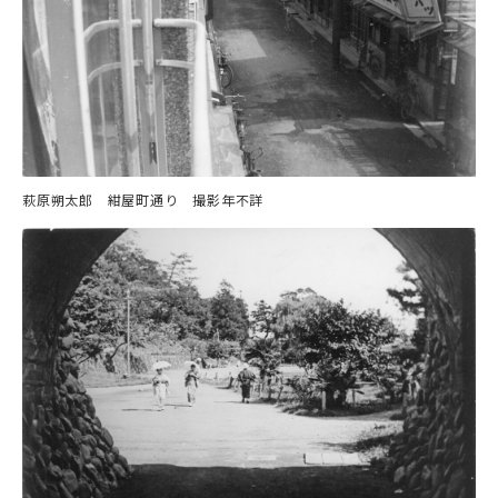
萩原朔太郎 紺屋町通り 撮影年不詳