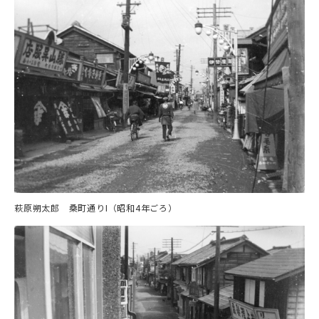
萩原朔太郎 桑町通りI（昭和4年ごろ）