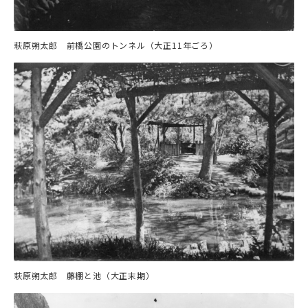
萩原朔太郎 前橋公園のトンネル（大正11年ごろ）
萩原朔太郎 藤棚と池（大正末期）