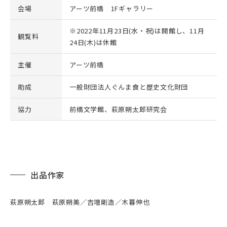
会場
アーツ前橋 1Fギャラリー
※2022年11月23日(水・祝)は開館し、11月
観覧料
24日(木)は休館
主催
アーツ前橋
助成
一般財団法人ぐんま食と歴史文化財団
協力
前橋文学館、萩原朔太郎研究会
出品作家
萩原朔太郎 萩原朔美／吉増剛造／木暮伸也