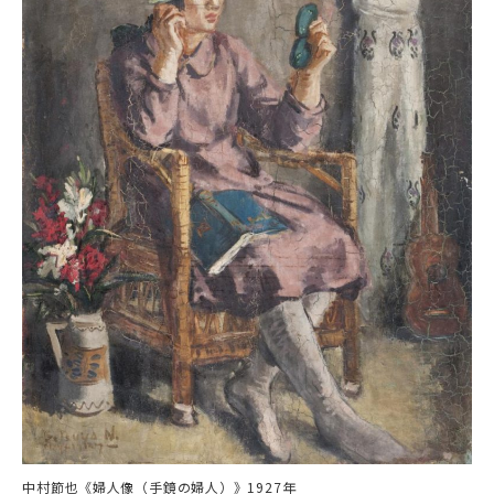
中村節也《婦人像（手鏡の婦人）》1927年