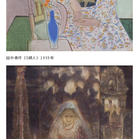
田中青坪《S婦人》1959年