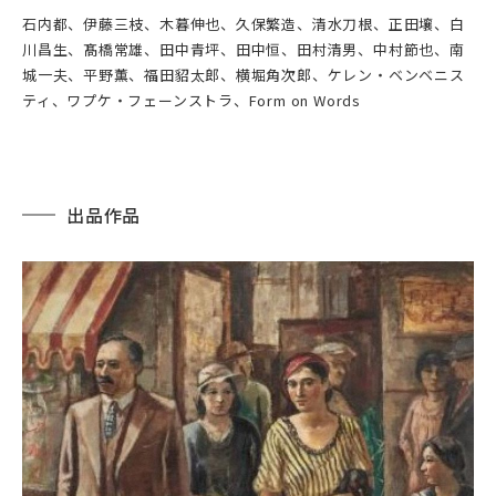
石内都、伊藤三枝、木暮伸也、久保繁造、清水刀根、正田壤、白
川昌生、髙橋常雄、田中青坪、田中恒、田村清男、中村節也、南
城一夫、平野薫、福田貂太郎、横堀角次郎、ケレン・ベンベニス
ティ、ワプケ・フェーンストラ、Form on Words
出品作品