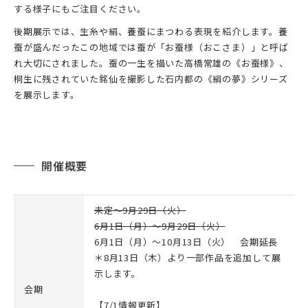
する様子にもご注目ください。
後期展示では、生糸や絹、養蚕にまつわる表現を紹介します。養
蚕が盛んだったこの地域では蚕が「お蚕様（おこさま）」と呼ば
れ大切にされました。蚕の一生を描いた高橋常雄の《お蚕様》、
桐生に残されていた銘仙を撮影した石内都の《絹の夢》シリーズ
を展示します。
開催概要
未定～9月29日（火）
6月1日（月）～9月29日（火）
6月1日（月）～10月13日（火） 会期延長
＊8月13日（木）より一部作品を追加して展
示します。
会期
【7/1情報更新】