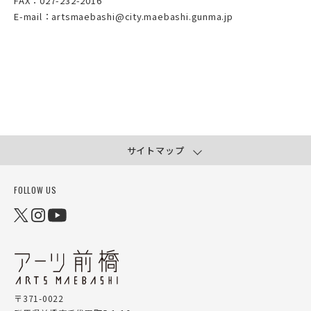
FAX：027-232-2016
E-mail：artsmaebashi@city.maebashi.gunma.jp
サイトマップ
FOLLOW US
〒371-0022