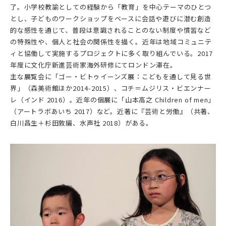
了。小学校教諭としての経験から「教育」を中心テーマのひとつ
とし、子どものワークショップをベースに会話や遊びに潜む創造
的な感性を通じて、普段は意識されることのない制度や慣習など
の特殊性や、個人と社会の関係性を描く。近年は地域コミュニテ
ィと協働して実施するプロジェクトに多く取り組んでいる。2017
年度に文化庁新進芸術家海外研修にてロンドン滞在。
主な展覧会に「ゴー・ビトゥイーンズ展：こどもを通して見る世
界」（森美術館ほか2014-2015）、コチ＝ムジリス・ビエンナー
レ（インド 2016）。近年の個展に「山本高之 Children of men」
（アートラボあいち 2017）など。近著に『芸術と労働』（共著、
白川昌生＋杉田敦編、水声社 2018）がある。