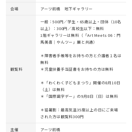
会場
アーツ前橋 地下ギャラリー
一般：500円／学生・65歳以上・団体（10名
以上）：300円／高校生以下：無料
1階ギャラリーは無料（「Art Meets 06：門
馬美喜｜やんツー」展と共通）
＊障害者手帳等をお持ちの方と介護者１名は
無料
観覧料
＊児童扶養手当証書をお持ちの方は無料
＊「わくわく子どもまつり」開催の8月10日
（土）は無料
＊「国際識字デー」の9月8日（日）は無料
＊猛暑割：最高気温35度以上の日にご来場
された方は観覧料300円
主催
アーツ前橋