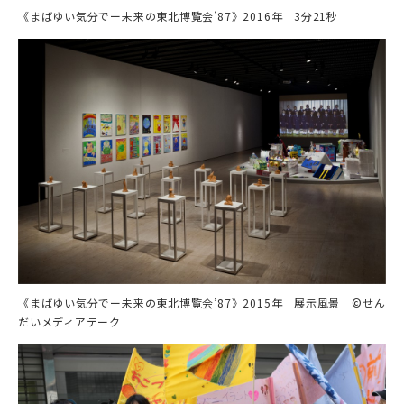
《まばゆい気分でー未来の東北博覧会’87》2016年 3分21秒
《まばゆい気分でー未来の東北博覧会’87》2015年 展示風景 ©せん
だいメディアテーク