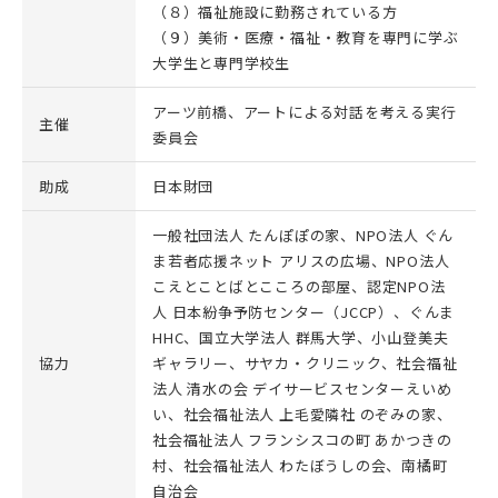
（８）福祉施設に勤務されている方
（９）美術・医療・福祉・教育を専門に学ぶ
大学生と専門学校生
アーツ前橋、アートによる対話を考える実行
主催
委員会
助成
日本財団
一般社団法人 たんぽぽの家、NPO法人 ぐん
ま若者応援ネット アリスの広場、NPO法人
こえとことばとこころの部屋、認定NPO法
人 日本紛争予防センター（JCCP）、ぐんま
HHC、国立大学法人 群馬大学、小山登美夫
協力
ギャラリー、サヤカ・クリニック、社会福祉
法人 清水の会 デイサービスセンターえいめ
い、社会福祉法人 上毛愛隣社 のぞみの家、
社会福祉法人 フランシスコの町 あかつきの
村、社会福祉法人 わたぼうしの会、南橘町
自治会