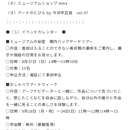
（８）ミュージアムショップ mina
（９）アートのとびら by 今井学芸員 vol.47
：･：･：･：･：･：･：･：･：･：･：･：･：
●（１）イベントカレンダー ●
■ミュージアムの秘密 館内バックヤードツアー
○内容：普段は入ることのできない美術館の裏側をご案内し、展
示や施設の日常をお見せします。
○日時：8月27日（日）14時～15時30分
○対象：15名
○申込方法：電話にて事前申込
■おしゃべりアートウィーク
○内容：アーツナビゲーターと一緒に、作品について気づいたこ
と、感じたことなどを自由に話しながら、自分以外の誰かと作品
を一緒に見ることの楽しさを体験します。
○日時：9月18日（月・祝）～24日(日）11時～12時/14時～15
時
○参加費：無料（要観覧券）