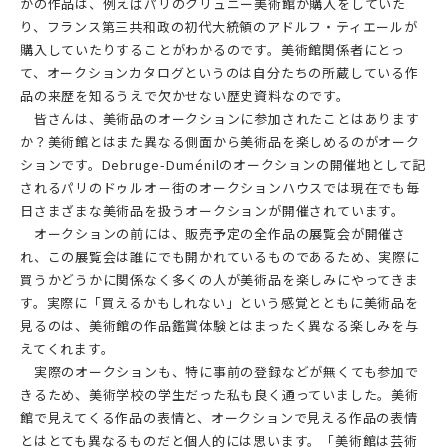
かの作品は、例えばパリのクリュニー美術館が購入をしていた
り、フランス第三共和政の初代大統領のアドルフ・ティエールが
購入していたりすることがわかるのです。美術館関係者にとっ
て、オークションカタログというのは自分たちの所蔵している作
品の来歴を知るうえで欠かせない歴史資料なのです。
皆さんは、美術品のオークションに参加されたことはあります
か？美術館とはまた異なる側面から美術品を楽しめるのがオーク
ションです。Debruge-Duménilのオークションの開催地として記
されるパリのドゥルオ－街のオークションハウスでは現在でも毎
日さまざまな美術品を扱うオークションが開催されています。
オークションの前には、販売予定の全作品の展覧会が開催さ
れ、この展覧会は誰にでも開かれているものであるため、実際に
買うかどうかに関係なく多くの人が美術品を楽しみにやってきま
す。実際に「買えるかもしれない」という感覚とともに美術品を
見るのは、美術館の作品鑑賞体験とはまったく異なる楽しみを与
えてくれます。
実際のオークションも、特に事前の登録などが無くても参加で
きるため、美術学校の学生だった私も良く通っていました。美術
館で見えてくる作品の表情と、オークションで見える作品の表情
とはとても異なるものだと個人的には思います。「美術館は芸術