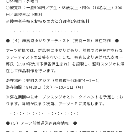
○休館日：水曜日
○観覧料：一般500円／学生・65歳以上・団体（10名以上）300
円／高校生以下無料
※障害者手帳をお持ちの方と介護者1名は無料
：･：･：･：･：･：･：･：･：･：･：･：
●（４）群馬県ゆかりアーティスト（衣真一郎）滞在制作 ●
アーツ前橋では、群馬県にゆかりがあり、前橋で滞在制作を行な
うアーティストの公募を行いました。審査により選ばれた衣真一
郎氏（1987年渋川市伊香保生まれ）を招聘し、竪町スタジオに滞
在して作品制作を行います。
滞在場所：竪町スタジオ（前橋市千代田町4－1－1）
滞在期間：8月29日（火 ）～10月1日（月）
※滞在期間中にオープンスタジオとトークイベントを予定してお
ります。詳細が決まり次第、アーツＨＰに掲載します。
：･：･：･：･：･：･：･：･：･：･：･：
● (５）アーツ前橋運営評議会情報 ●