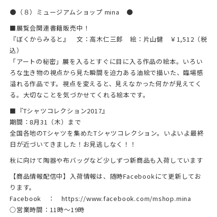
●（８）ミュージアムショップ mina ●
■展覧会関連書籍販売中！
『ぼくからみると』 文：高木仁三郎 絵：片山健 ￥1,512（税
込）
「アートの秘密」展を入るとすぐに目に入る作品の絵本。いろい
ろな生き物の視点から見た瞬間を迫力ある油絵で描いた、臨場感
溢れる作品です。視点を変えると、見えなかった何かが見えてく
る。大切なことを気づかせてくれる絵本です。
■『Tシャツコレクション2017』
期間：8月31（木）まで
全国各地のTシャツを集めたTシャツコレクション。いよいよ最終
日が近づいてきました！お見逃しなく！！
秋に向けて陶器や布バッグなど少しずつ新商品も入荷しています
【商品情報配信中】入荷情報は、随時Facebookにて更新してお
ります。
Facebook ： https://www.facebook.com/mshop.mina
○営業時間：11時～19時