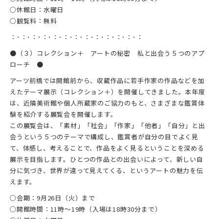
○休館日：水曜日
○観覧料：無料
：･：･：･：･：･：･：･：･：･：･：･：･：
●（３）コレクション＋ アートの秘密 私と出会う５つのアプ
ローチ ●
アーツ前橋では開館前から、収蔵作品に若手作家の作品などを加
えたテーマ展示（コレクション＋）を開催してきました。本年度
は、近隣美術館や個人所蔵家のご協力のもと、さまざまな鑑賞体
験を紹介する展覧会を開催します。
この展覧会は、「素材」「社会」「作家」「他者」「自分」と出
会うという５つのテーマで構成し、鑑賞者が自分の目でよく見
て、体感し、考えることで、作品をよく見るということを深める
展示を目指します。ひとつの作品との出会いによって、新しい自
分に気づき、世界が違って見えてくる、というアートの魅力を伝
えます。
○会期：9月26日（火）まで
○開館時間：11時～19時（入場は18時30分まで）