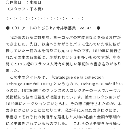
○休業日 ：水曜日
（スタッフ：千木良）
：･：･：･：･：･：･：･：･：･：･：･：･：
●（９）アートのとびら by 今井学芸員 vol.47 ●
我が家の近所に数年前、ヨーロッパの古道具などを売るお店が
できました。先日、お店へうかがうとパリに住んでいた頃に私が
探していた一冊の本を偶然にも見つけたのです。1849年に発行さ
れたその本の背表紙は、剥がれかけシミも多いものですが、中を
開くと19世紀のフランス人特有の美しい筆記体の書き込みがあり
ました。
この本のタイトルは、『Catalogue de la collection
Debruge-Duménil 1849』というもので、Debruge-Duménilとい
うのは、19世紀前半のフランスの大コレクターの一人でルーヴル
美術館にも彼の旧蔵品が収蔵されています。彼のコレクションが
1849年にオークションにかけられ、その際に発行されたのが、本
カタログということになります。私が手に入れたカタログには、
手書きでそれぞれの美術品を落札した人物の名前と金額が事細か
にメモ書きされているものでした。 これらのメモ書きから幾つ