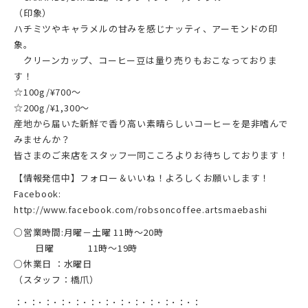
（印象）
ハチミツやキャラメルの甘みを感じナッティ、アーモンドの印
象。
クリーンカップ、コーヒー豆は量り売りもおこなっておりま
す！
☆100g/¥700～
☆200g/¥1,300～
産地から届いた新鮮で香り高い素晴らしいコーヒーを是非嗜んで
みませんか？
皆さまのご来店をスタッフ一同こころよりお待ちしております！
【情報発信中】フォロー＆いいね！よろしくお願いします！
Facebook:
http://www.facebook.com/robsoncoffee.artsmaebashi
○営業時間:月曜－土曜 11時～20時
日曜 11時～19時
○休業日 ：水曜日
（スタッフ：橋爪）
：･：･：･：･：･：･：･：･：･：･：･：･：