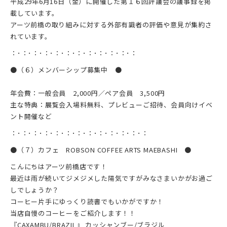
平成29年6月16日（金）に開催した第１６回評議会の議事録を掲
載しています。
アーツ前橋の取り組みに対する外部有識者の評価や意見が集約さ
れています。
：･：･：･：･：･：･：･：･：･：･：･：
●（６）メンバーシップ募集中 ●
年会費：一般会員 2,000円／ペア会員 3,500円
主な特典：展覧会入場料無料、プレビューご招待、会員向けイベ
ント開催など
：･：･：･：･：･：･：･：･：･：･：･：･：
●（７）カフェ ROBSON COFFEE ARTS MAEBASHI ●
こんにちはアーツ前橋店です！
最近は雨が続いてジメジメした陽気ですがみなさまいかがお過ご
しでしょうか？
コーヒー片手にゆっくり読書でもいかがですか！
当店自慢のコーヒーをご紹介します！！
『CAXAMBU/BRAZIL』 カッシャンブー/ブラジル