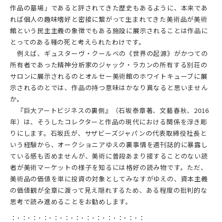
作品の墓場」であると評されてきた歴史もあるように、本来であ
れば個人の趣味嗜好と密接に繋がって生まれてきた美術品が美術
館という民主主義の象徴でもある施設に展示されることは作品に
とってのある種の死と考えられたわけです。
例えば、ギュスターヴ・クールベの《世界の起源》がかつての
所有者であった精神分析家のジャック・ラカンの所有する別荘の
サロンに展示されるのとオルセー美術館のホワイトキューブに展
示されるのとでは、作品の持つ意味はかなり異なると思いません
か。
『巨大アートビジネスの裏側』（石坂泰章著、文藝春秋、2016
年）は、そうしたコレクターと作品の現代における関係を浮き彫
りにします。石坂氏が、サザビーズジャパンの代表取締役社長と
いう経験から、オークショニアゆえの裏事情を週刊誌的に暴露し
ている感も否めませんが、美術に普段あまり接することのない読
者が美術マーケットの様子を知るには格好の読み物です。ただ、
美術品の価値を単に投資の対象としてみなすがゆえの、資本主義
の価値観が全章に渡って見え隠れするため、ある程度の批判的な
思考で読み進めることをお勧めします。
：･：･：･：･：･：･：･：･：･：･：･：･：