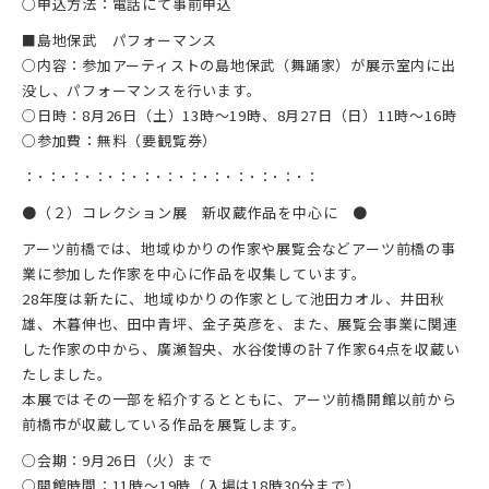
○申込方法：電話にて事前申込
■島地保武 パフォーマンス
○内容：参加アーティストの島地保武（舞踊家）が展示室内に出
没し、パフォーマンスを行います。
○日時：8月26日（土）13時～19時、8月27日（日）11時～16時
○参加費：無料（要観覧券）
：･：･：･：･：･：･：･：･：･：･：･：･：
●（２）コレクション展 新収蔵作品を中心に ●
アーツ前橋では、地域ゆかりの作家や展覧会などアーツ前橋の事
業に参加した作家を中心に作品を収集しています。
28年度は新たに、地域ゆかりの作家として池田カオル、井田秋
雄、木暮伸也、田中青坪、金子英彦を、また、展覧会事業に関連
した作家の中から、廣瀬智央、水谷俊博の計７作家64点を収蔵い
たしました。
本展ではその一部を紹介するとともに、アーツ前橋開館以前から
前橋市が収蔵している作品を展覧します。
○会期：9月26日（火）まで
○開館時間：11時～19時（入場は18時30分まで）